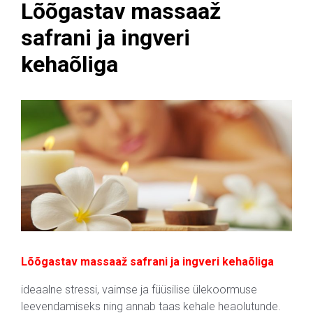
Lõõgastav massaaž
safrani ja ingveri
kehaõliga
Lõõgastav massaaž safrani ja ingveri kehaõliga
ideaalne stressi, vaimse ja füüsilise ülekoormuse
leevendamiseks ning annab taas kehale heaolutunde.