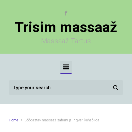
Skip to main content
Trisim massaaž
Massaaž Tartus
Home
Lõõgastav massaaž safrani ja ingveri kehaõliga